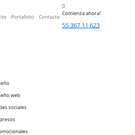
Comienza ahora!
cto
Portafolio
Contacto
55 367 11 623
seño
seño web
des sociales
presos
omocionales