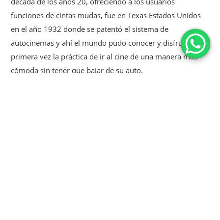
década de los años 20, ofreciendo a los usuarios
funciones de cintas mudas, fue en Texas Estados Unidos
en el año 1932 donde se patentó el sistema de
autocinemas y ahí el mundo pudo conocer y disfrutar por
primera vez la práctica de ir al cine de una manera más
cómoda sin tener que bajar de su auto.
Una de las principales razones por las que Richard
Hollingshead, quien patentó el sistema del autocinema,
fue porque su madre sufría de obesidad. Ella no podía ir a
las funciones de un cine convencional, así que
Hollingshead ideó un concepto en el que su madre
pudiera acudir desde la comodidad de su auto.
El autocinema Lomas fue el primero en abrir sus puertas
en nuestro país en 1950 con el siguiente anuncio
“gigantesco, suntuoso, cómodo” y con la frase “el primer
autocinema de América Latina”.