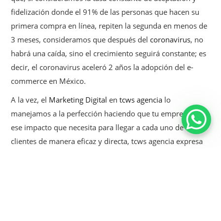
fidelización donde el 91% de las personas que hacen su
primera compra en línea, repiten la segunda en menos de
3 meses, consideramos que después del
coronavirus
, no
habrá una caída, sino el crecimiento seguirá constante; es
decir, el coronavirus aceleró 2 años la adopción del e-
commerce en México.
A la vez,
el
Marketing Digital
en
tcws agencia
lo
manejamos a la perfección haciendo que tu empresa logre
ese impacto que necesita para llegar a cada uno de tus
clientes de manera eficaz y directa, tcws agencia expresa
el arte de la comunicación de una manera que te
sorprenderá buscando satisfacer tus necesidades con los
resultados.
“Tienes un nuevo