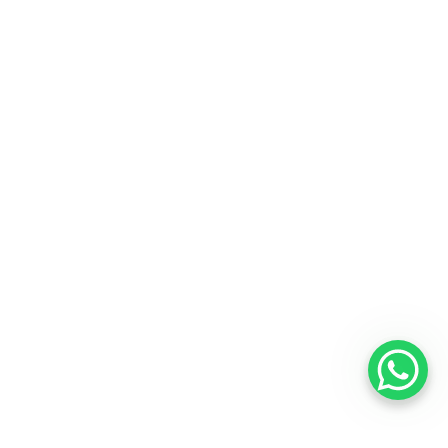
protagonistas de la serie
Dark
ayudará a Jonas a encontrar
el origen de todo, mostrando quienes son los personajes y
qué rol juegan en los diferentes tiempos que muestra la
serie. Una de las preguntas que más inquieta a los
fanáticos es la relación que tiene cada personaje en cada
una de las diferentes épocas que trata
Dark
(1921, 1953,
1986 y 2019), además de mostrar el árbol genealógico
completo que existe entre los personajes en esta tercera
temporada.
La forma en la que manejaron la trama de la serie a lo
largo de las 2 temporadas pasadas, logró que los fanáticos
la pudieran comparar con Black Mirror o Stanger Things.
El hashtag
#DarkNetflix
, fue tendencia y tuvo un alcance