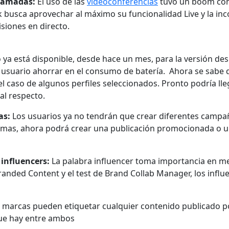
llamadas:
El uso de las
videoconferencias
tuvo un boom con 
k busca aprovechar al máximo su funcionalidad Live y la 
isiones en directo.
ya está disponible, desde hace un mes, para la versión des
 usuario ahorrar en el consumo de batería. Ahora se sabe
l caso de algunos perfiles seleccionados. Pronto podría lleg
al respecto.
as:
Los usuarios ya no tendrán que crear diferentes campa
iomas, ahora podrá crear una publicación promocionada o u
influencers:
La palabra influencer toma importancia en me
randed Content y el test de Brand Collab Manager, los influ
 marcas pueden etiquetar cualquier contenido publicado po
que hay entre ambos