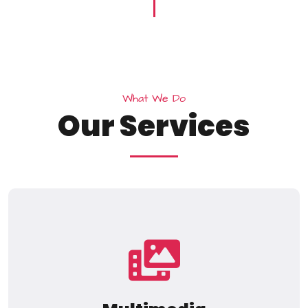
W
h
a
t
W
e
D
o
O
u
r
S
e
r
v
i
c
e
s