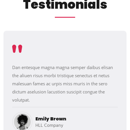
T
e
s
t
i
m
o
n
i
a
l
s
Dan entesque magna magna semper daibus elisan
the aliuen risus morbi tristique senectus et netus
malesuan fames ac urpis miss muris in the sero
dictum aselusion lacustion suscipit congue the
volutpat.
Emily Brown
HLL Company