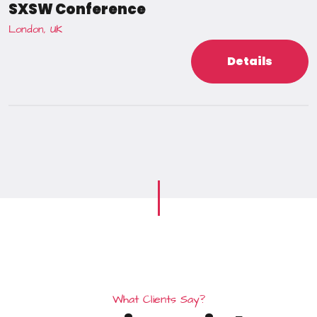
SXSW Conference
London, UK
Details
W
h
a
t
C
l
i
e
n
t
s
S
a
y
?