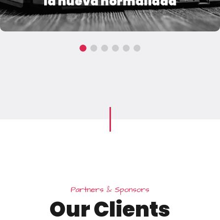
la nueva normalidad
P
a
r
t
n
e
r
s
&
S
p
o
n
s
o
r
s
O
u
r
C
l
i
e
n
t
s