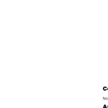
C
No
A