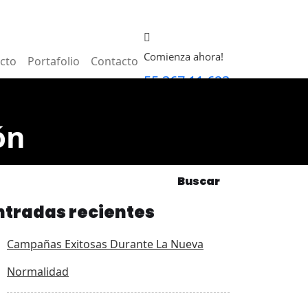
Comienza ahora!
ecto
Portafolio
Contacto
55 367 11 623
ón
Buscar
ntradas recientes
Campañas Exitosas Durante La Nueva
Normalidad