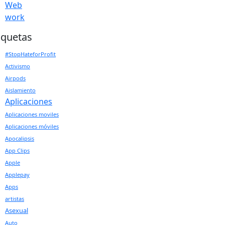
Web
work
iquetas
#StopHateforProfit
Activismo
Airpods
Aislamiento
Aplicaciones
Aplicaciones moviles
Aplicaciones móviles
Apocalipsis
App Clips
Apple
Applepay
Apps
artistas
Asexual
Auto