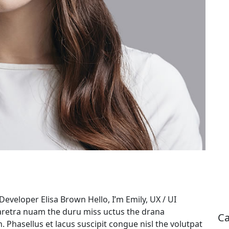
eveloper Elisa Brown Hello, I’m Emily, UX / UI
aretra nuam the duru miss uctus the drana
Ca
 Phasellus et lacus suscipit congue nisl the volutpat