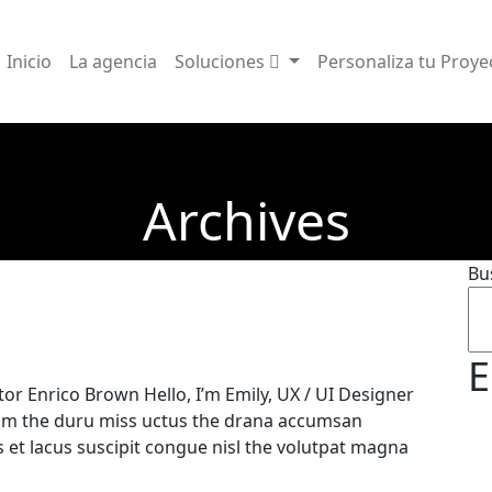
Inicio
La agencia
Soluciones
Personaliza tu Proye
Archives
Bu
E
or Enrico Brown Hello, I’m Emily, UX / UI Designer
am the duru miss uctus the drana accumsan
s et lacus suscipit congue nisl the volutpat magna